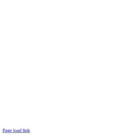
© WARDAKANT |
Impressum
|
Datenschutz
|
AGB
Page load link
Nach