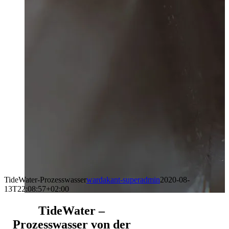
TideWater-Prozesswasser
wardakant-superadmin
2020-08-
13T22:08:57+02:00
TideWater –
Prozesswasser von der