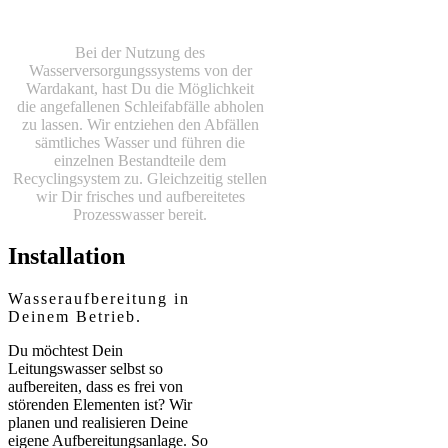
Nachhaltig Produzieren auf
höchstem Niveau.
Bei der Nutzung des
Wasserversorgungssystems von der
Wardakant, hast Du die Möglichkeit
die angefallenen Schleifabfälle abholen
zu lassen. Wir entziehen den Abfällen
sämtliches Wasser und führen die
einzelnen Bestandteile dem
Recyclingsystem zu. Gleichzeitig stellen
wir Dir frisches und aufbereitetes
Prozesswasser bereit.
Installation
Wasseraufbereitung in
Deinem Betrieb.
Du möchtest Dein
Leitungswasser selbst so
aufbereiten, dass es frei von
störenden Elementen ist? Wir
planen und realisieren Deine
eigene Aufbereitungsanlage. So