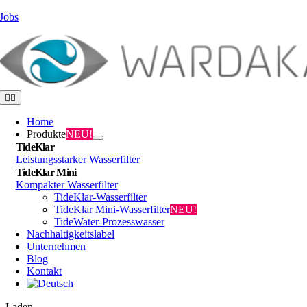
Zum
Jobs
Inhalt
springen
Toggle
Navigation
Home
Produkte
NEU!
TideKlar
Leistungsstarker Wasserfilter
TideKlar Mini
Kompakter Wasserfilter
TideKlar-Wasserfilter
TideKlar Mini-Wasserfilter
NEU!
TideWater-Prozesswasser
Nachhaltigkeitslabel
Unternehmen
Blog
Kontakt
Laden...