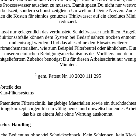
s Prozesswasser tauschen zu müssen. Damit sparst Du nicht nur wertvo
rbeitszeit, sondern schonst zeitgleich Umwelt und Deine Nerven. Zud
en die Kosten für sinnlos genutztes Trinkwasser auf ein absolutes Mi
reduziert.
usst nur gelegentlich das verdunstete Schleifwasser nachfüllen. Angefa
duktionsabfälle können dem System bei Bedarf nahezu trocken entno
und entsorgt werden. Und das alles ohne den Einsatz weiterer
rbrauchsmaterialien, wie zum Beispiel Filterbeutel oder ähnlichem. Du
unseren einfachen Reinigungsmechanismus des Vorfilters und dem
itgeliefertem Zubehör benötigst Du für diesen Arbeitsschritt nur weni
Minuten.
1
gem. Patent Nr. 10 2020 111 295
orteile des
Klar-Filtersystems
Patentierte Filtertechnik, langlebige Materialien sowie ein durchdachtes
tungskonzept sorgen für ein völlig neues und umweltschonendes Arbei
das bis zu einem Jahr ohne Wartung auskommt.
aches Handling
ache Bedienung ohne viel Schnickschnack. Kein Schleppen, kein Kleck