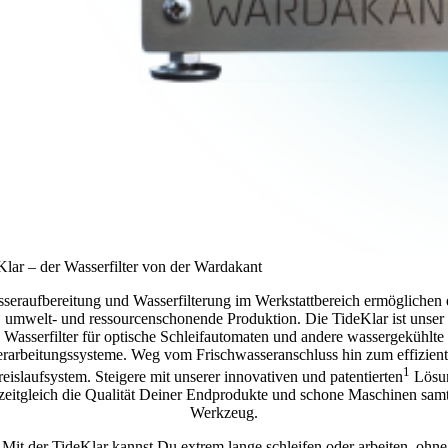
Klar – der Wasserfilter von der Wardakant
seraufbereitung und Wasserfilterung im Werkstattbereich ermöglichen 
umwelt- und ressourcenschonende Produktion. Die TideKlar ist unser
Wasserfilter für optische Schleifautomaten und andere wassergekühlte
rarbeitungssysteme. Weg vom Frischwasseranschluss hin zum effizien
1
eislaufsystem. Steigere mit unserer innovativen und patentierten
Lösu
zeitgleich die Qualität Deiner Endprodukte und schone Maschinen sam
Werkzeug.
Mit der TideKlar kannst Du extrem lange schleifen oder arbeiten, ohne