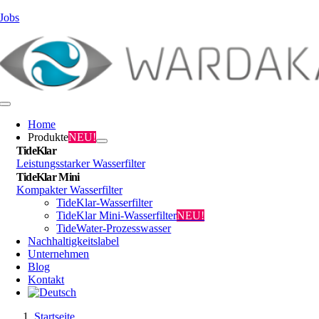
Zum
Jobs
Inhalt
springen
Toggle
Navigation
Home
Produkte
NEU!
TideKlar
Leistungsstarker Wasserfilter
TideKlar Mini
Kompakter Wasserfilter
TideKlar-Wasserfilter
TideKlar Mini-Wasserfilter
NEU!
TideWater-Prozesswasser
Nachhaltigkeitslabel
Unternehmen
Blog
Kontakt
Startseite