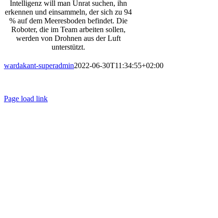
Intelligenz will man Unrat suchen, ihn
erkennen und einsammeln, der sich zu 94
% auf dem Meeresboden befindet. Die
Roboter, die im Team arbeiten sollen,
werden von Drohnen aus der Luft
unterstützt.
wardakant-superadmin
2022-06-30T11:34:55+02:00
© WARDAKANT |
Impressum
|
Datenschutz
|
AGB
Page load link
Nach
oben