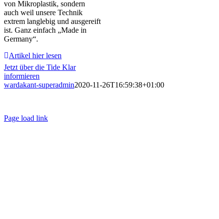
von Mikroplastik, sondern
auch weil unsere Technik
extrem langlebig und ausgereift
ist. Ganz einfach „Made in
Germany“.
Artikel hier lesen
Jetzt über die Tide Klar
informieren
wardakant-superadmin
2020-11-26T16:59:38+01:00
© WARDAKANT |
Impressum
|
Datenschutz
|
AGB
Page load link
Nach
oben