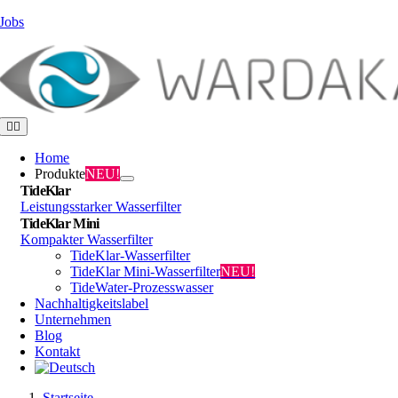
Zum
Jobs
Inhalt
springen
Toggle
Navigation
Home
Produkte
NEU!
TideKlar
Leistungsstarker Wasserfilter
TideKlar Mini
Kompakter Wasserfilter
TideKlar-Wasserfilter
TideKlar Mini-Wasserfilter
NEU!
TideWater-Prozesswasser
Nachhaltigkeitslabel
Unternehmen
Blog
Kontakt
Startseite