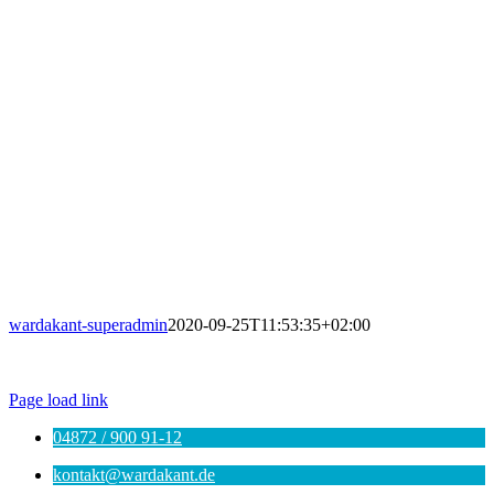
wardakant-superadmin
2020-09-25T11:53:35+02:00
© WARDAKANT |
Impressum
|
Datenschutz
|
AGB
Page load link
04872 / 900 91-12
kontakt@wardakant.de