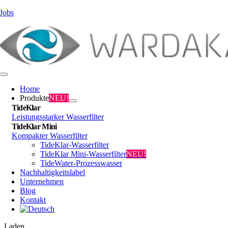
Zum
Jobs
Inhalt
springen
Toggle
Navigation
Home
Produkte
NEU!
TideKlar
Leistungsstarker Wasserfilter
TideKlar Mini
Kompakter Wasserfilter
TideKlar-Wasserfilter
TideKlar Mini-Wasserfilter
NEU!
TideWater-Prozesswasser
Nachhaltigkeitslabel
Unternehmen
Blog
Kontakt
Laden...