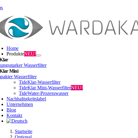
Zum
bs
Inhalt
springen
Home
Produkte
NEU!
Klar
tungsstarker Wasserfilter
Klar Mini
akter Wasserfilter
TideKlar-Wasserfilter
TideKlar Mini-Wasserfilter
NEU!
TideWater-Prozesswasser
Nachhaltigkeitslabel
Unternehmen
Blog
Kontakt
Startseite
Optional