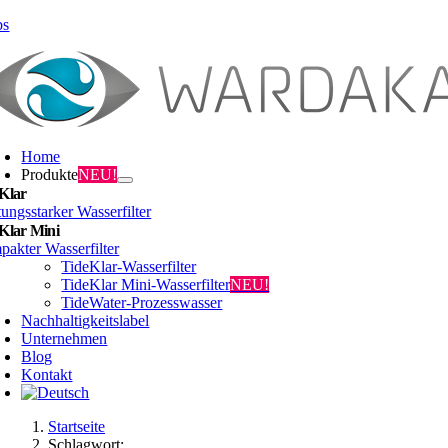
Zum
bs
Inhalt
springen
Home
Produkte
NEU!
Klar
tungsstarker Wasserfilter
Klar Mini
akter Wasserfilter
TideKlar-Wasserfilter
TideKlar Mini-Wasserfilter
NEU!
TideWater-Prozesswasser
Nachhaltigkeitslabel
Unternehmen
Blog
Kontakt
Startseite
Schlagwort: