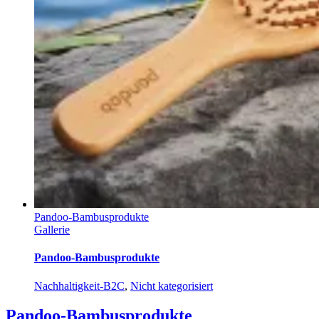
Pandoo-Bambusprodukte
Gallerie
Pandoo-Bambusprodukte
Nachhaltigkeit-B2C
,
Nicht kategorisiert
Pandoo-Bambusprodukte