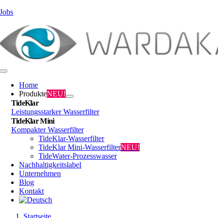
Zum
Jobs
Inhalt
springen
Toggle
Navigation
Home
Produkte
NEU!
TideKlar
Leistungsstarker Wasserfilter
TideKlar Mini
Kompakter Wasserfilter
TideKlar-Wasserfilter
TideKlar Mini-Wasserfilter
NEU!
TideWater-Prozesswasser
Nachhaltigkeitslabel
Unternehmen
Blog
Kontakt
Startseite