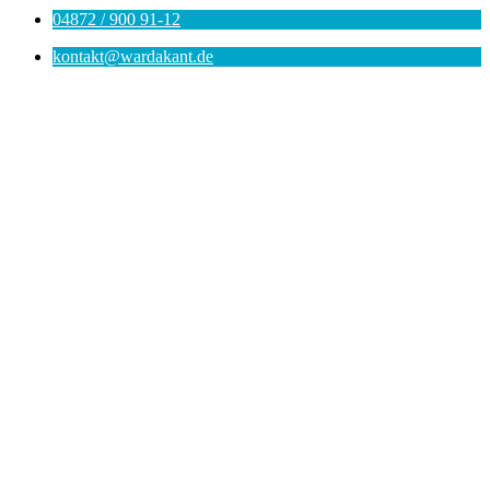
04872 / 900 91-12
kontakt@wardakant.de
Nach
oben