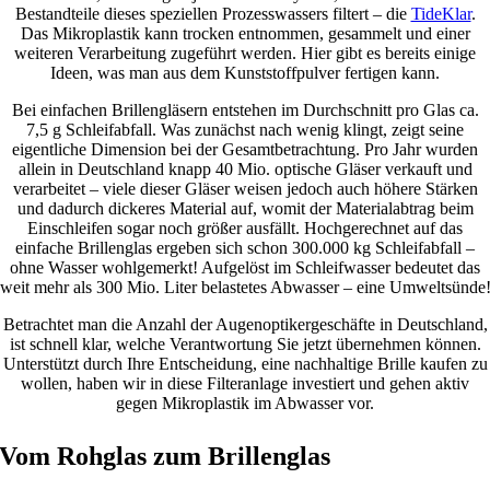
Bestandteile dieses speziellen Prozesswassers filtert – die
TideKlar
.
Das Mikroplastik kann trocken entnommen, gesammelt und einer
weiteren Verarbeitung zugeführt werden. Hier gibt es bereits einige
Ideen, was man aus dem Kunststoffpulver fertigen kann.
Bei einfachen Brillengläsern entstehen im Durchschnitt pro Glas ca.
7,5­ g Schleifabfall. Was zunächst nach wenig klingt, zeigt seine
eigentliche Dimension bei der Gesamtbetrachtung. Pro Jahr wurden
allein in Deutschland knapp 40­ Mio. optische Gläser verkauft und
verarbeitet – viele dieser Gläser weisen jedoch auch höhere Stärken
und dadurch dickeres Material auf, womit der Materialabtrag beim
Einschleifen sogar noch größer ausfällt. Hochgerechnet auf das
einfache Brillenglas ergeben sich schon 300.000­ kg Schleifabfall –
ohne Wasser wohlgemerkt! Aufgelöst im Schleifwasser bedeutet das
weit mehr als 300­ Mio. Liter belastetes Abwasser – eine Umweltsünde
Betrachtet man die Anzahl der Augenoptikergeschäfte in Deutschland,
ist schnell klar, welche Verantwortung Sie jetzt übernehmen können.
Unterstützt durch Ihre Entscheidung, eine nachhaltige Brille kaufen zu
wollen, haben wir in diese Filteranlage investiert und gehen aktiv
gegen Mikroplastik im Abwasser vor.
Vom Rohglas zum Brillenglas