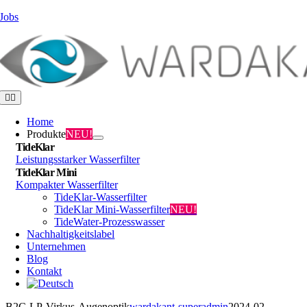
Zum
Jobs
Inhalt
springen
Toggle
Navigation
Home
Produkte
NEU!
TideKlar
Leistungsstarker Wasserfilter
TideKlar Mini
Kompakter Wasserfilter
TideKlar-Wasserfilter
TideKlar Mini-Wasserfilter
NEU!
TideWater-Prozesswasser
Nachhaltigkeitslabel
Unternehmen
Blog
Kontakt
B2C-LP-Virkus-Augenoptik
wardakant-superadmin
2024-02-