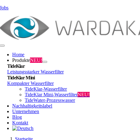
Zum
Jobs
Inhalt
springen
Toggle
Navigation
Home
Produkte
NEU!
TideKlar
Leistungsstarker Wasserfilter
TideKlar Mini
Kompakter Wasserfilter
TideKlar-Wasserfilter
TideKlar Mini-Wasserfilter
NEU!
TideWater-Prozesswasser
Nachhaltigkeitslabel
Unternehmen
Blog
Kontakt
Startseite