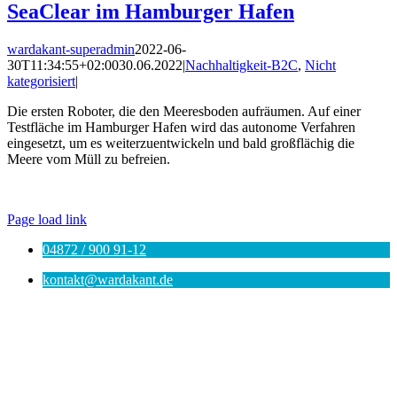
SeaClear im Hamburger Hafen
wardakant-superadmin
2022-06-
30T11:34:55+02:00
30.06.2022
|
Nachhaltigkeit-B2C
,
Nicht
kategorisiert
|
Die ersten Roboter, die den Meeresboden aufräumen. Auf einer
Testfläche im Hamburger Hafen wird das autonome Verfahren
eingesetzt, um es weiterzuentwickeln und bald großflächig die
Meere vom Müll zu befreien.
© WARDAKANT |
Impressum
|
Datenschutz
|
AGB
Page load link
04872 / 900 91-12
kontakt@wardakant.de
Nach
oben