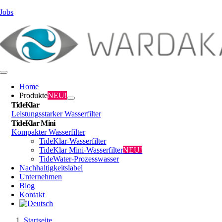
Zum
Jobs
Inhalt
springen
Toggle
Navigation
Home
Produkte
NEU!
TideKlar
Leistungsstarker Wasserfilter
TideKlar Mini
Kompakter Wasserfilter
TideKlar-Wasserfilter
TideKlar Mini-Wasserfilter
NEU!
TideWater-Prozesswasser
Nachhaltigkeitslabel
Unternehmen
Blog
Kontakt
Startseite