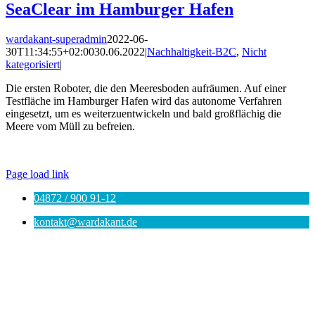
SeaClear im Hamburger Hafen
wardakant-superadmin
2022-06-
30T11:34:55+02:00
30.06.2022
|
Nachhaltigkeit-B2C
,
Nicht
kategorisiert
|
Die ersten Roboter, die den Meeresboden aufräumen. Auf einer
Testfläche im Hamburger Hafen wird das autonome Verfahren
eingesetzt, um es weiterzuentwickeln und bald großflächig die
Meere vom Müll zu befreien.
© WARDAKANT |
Impressum
|
Datenschutz
|
AGB
Page load link
04872 / 900 91-12
kontakt@wardakant.de
Nach
oben