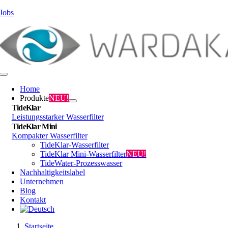
Zum
Jobs
Inhalt
springen
Toggle
Navigation
Home
Produkte
NEU!
TideKlar
Leistungsstarker Wasserfilter
TideKlar Mini
Kompakter Wasserfilter
TideKlar-Wasserfilter
TideKlar Mini-Wasserfilter
NEU!
TideWater-Prozesswasser
Nachhaltigkeitslabel
Unternehmen
Blog
Kontakt
Startseite