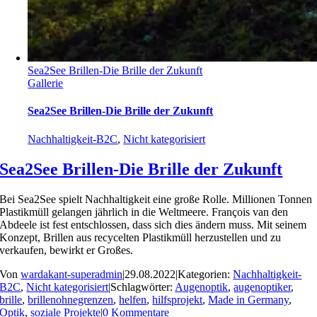
Sea2See Brillen-Die Brille der Zukunft
Gallerie
Sea2See Brillen-Die Brille der Zukunft
Nachhaltigkeit-B2C
,
Nicht kategorisiert
Sea2See Brillen-Die Brille der Zukunft
Bei Sea2See spielt Nachhaltigkeit eine große Rolle. Millionen Tonnen
Plastikmüll gelangen jährlich in die Weltmeere. François van den
Abdeele ist fest entschlossen, dass sich dies ändern muss. Mit seinem
Konzept, Brillen aus recycelten Plastikmüll herzustellen und zu
verkaufen, bewirkt er Großes.
Von
wardakant-superadmin
|
29.08.2022
|
Kategorien:
Nachhaltigkeit-
B2C
,
Nicht kategorisiert
|
Schlagwörter:
Augenoptik
,
augenoptiker
,
brille
,
brillenohnegrenzen
,
helfen
,
hilfsprojekt
,
Made in Germany
,
Optik
,
soziale Projekte
|
0 Kommentare