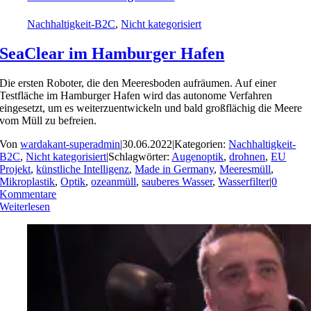
Nachhaltigkeit-B2C
,
Nicht kategorisiert
SeaClear im Hamburger Hafen
Die ersten Roboter, die den Meeresboden aufräumen. Auf einer
Testfläche im Hamburger Hafen wird das autonome Verfahren
eingesetzt, um es weiterzuentwickeln und bald großflächig die Meere
vom Müll zu befreien.
Von
wardakant-superadmin
|
30.06.2022
|
Kategorien:
Nachhaltigkeit-
B2C
,
Nicht kategorisiert
|
Schlagwörter:
Augenoptik
,
drohnen
,
EU
Projekt
,
künstliche Intelligenz
,
Made in Germany
,
Meeresmüll
,
Mikroplastik
,
Optik
,
ozeanmüll
,
sauberes Wasser
,
Wasserfilter
|
0
Kommentare
Weiterlesen