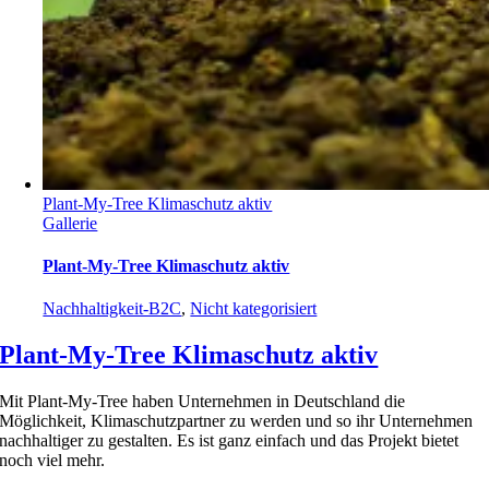
Plant-My-Tree Klimaschutz aktiv
Gallerie
Plant-My-Tree Klimaschutz aktiv
Nachhaltigkeit-B2C
,
Nicht kategorisiert
Plant-My-Tree Klimaschutz aktiv
Mit Plant-My-Tree haben Unternehmen in Deutschland die
Möglichkeit, Klimaschutzpartner zu werden und so ihr Unternehmen
nachhaltiger zu gestalten. Es ist ganz einfach und das Projekt bietet
noch viel mehr.