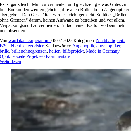
Es ist ganz leicht Müll zu vermeiden und gleichzeitig etwas Gutes zu
tun. Endkunden werden gebeten, ihre alten Brillen beim Augenoptiker
abzugeben. Den Geschäften wird es leicht gemacht. So bittet „Brillen
ohne Grenzen“ darum, keinen Aufwand zu betreiben und vor allem,
Verpackungsmüll zu vermeiden. Einfach einen Karton voll sammeln
und absenden.
Von
wardakant-superadmin
|
06.07.2022
|
Kategorien:
Nachhaltigkeit-
B2C
,
Nicht kategorisiert
|
Schlagwörter:
Augenoptik
,
augenoptiker
,
brille
,
brillenohnegrenzen
,
helfen
,
hilfsprojekt
,
Made in Germany
,
Optik
,
soziale Projekte
|
0 Kommentare
Weiterlesen