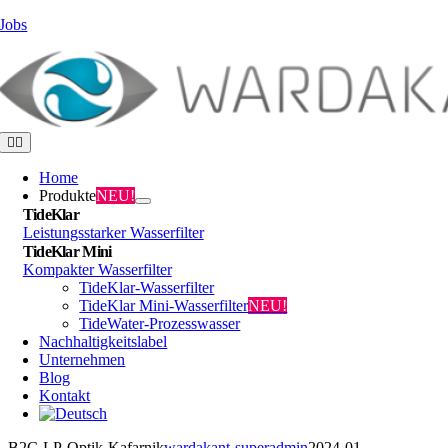
Zum
Jobs
Inhalt
springen
Toggle
Navigation
Home
Produkte
NEU!
TideKlar
Leistungsstarker Wasserfilter
TideKlar Mini
Kompakter Wasserfilter
TideKlar-Wasserfilter
TideKlar Mini-Wasserfilter
NEU!
TideWater-Prozesswasser
Nachhaltigkeitslabel
Unternehmen
Blog
Kontakt
B2C-LP-Optik-Kafarnik
wardakant-superadmin
2024-01-