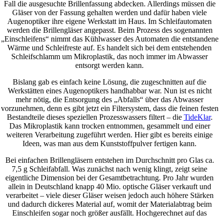
Fall die ausgesuchte Brillenfassung abdecken. Allerdings müssen die
Gläser von der Fassung gehalten werden und dafür haben viele
Augenoptiker ihre eigene Werkstatt im Haus. Im Schleifautomaten
werden die Brillengläser angepasst. Beim Prozess des sogenannten
„Einschleifens“ nimmt das Kühlwasser des Automaten die entstandene
Wärme und Schleifreste auf. Es handelt sich bei dem entstehenden
Schleifschlamm um Mikroplastik, das noch immer im Abwasser
entsorgt werden kann.
Bislang gab es einfach keine Lösung, die zugeschnitten auf die
Werkstätten eines Augenoptikers handhabbar war. Nun ist es nicht
mehr nötig, die Entsorgung des „Abfalls“ über das Abwasser
vorzunehmen, denn es gibt jetzt ein Filtersystem, dass die feinen festen
Bestandteile dieses speziellen Prozesswassers filtert – die
TideKlar
.
Das Mikroplastik kann trocken entnommen, gesammelt und einer
weiteren Verarbeitung zugeführt werden. Hier gibt es bereits einige
Ideen, was man aus dem Kunststoffpulver fertigen kann.
Bei einfachen Brillengläsern entstehen im Durchschnitt pro Glas ca.
7,5­ g Schleifabfall. Was zunächst nach wenig klingt, zeigt seine
eigentliche Dimension bei der Gesamtbetrachtung. Pro Jahr wurden
allein in Deutschland knapp 40­ Mio. optische Gläser verkauft und
verarbeitet – viele dieser Gläser weisen jedoch auch höhere Stärken
und dadurch dickeres Material auf, womit der Materialabtrag beim
Einschleifen sogar noch größer ausfällt. Hochgerechnet auf das